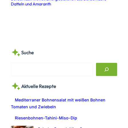
Datteln und Amaranth
Suche
S
e
a
Aktuelle Rezepte
r
c
Mediterraner Bohnensalat mit weißen Bohnen
h
Tomaten und Zwiebeln
Riesenbohnen-Tahini-Miso-Dip