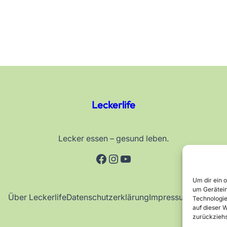
Leckerlife
Lecker essen – gesund leben.
Facebook
Instagram
YouTube
Um dir ein 
um Gerätein
Über Leckerlife
Datenschutzerklärung
Impressum
Kontakt
Technologie
auf dieser W
zurückziehs