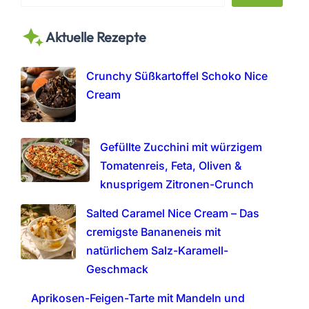
e
a
Aktuelle Rezepte
r
c
h
Crunchy Süßkartoffel Schoko Nice
Cream
Gefüllte Zucchini mit würzigem
Tomatenreis, Feta, Oliven &
knusprigem Zitronen-Crunch
Salted Caramel Nice Cream – Das
cremigste Bananeneis mit
natürlichem Salz-Karamell-
Geschmack
Aprikosen-Feigen-Tarte mit Mandeln und