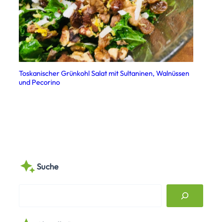
Toskanischer Grünkohl Salat mit Sultaninen, Walnüssen
und Pecorino
Suche
S
e
a