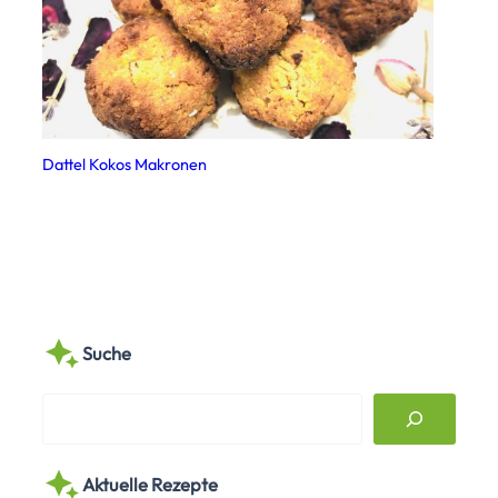
Dattel Kokos Makronen
Suche
S
e
a
Aktuelle Rezepte
r