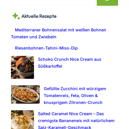
e
a
Aktuelle Rezepte
r
c
Mediterraner Bohnensalat mit weißen Bohnen
h
Tomaten und Zwiebeln
Riesenbohnen-Tahini-Miso-Dip
Schoko Crunch Nice Cream aus
Süßkartoffel
Gefüllte Zucchini mit würzigem
Tomatenreis, Feta, Oliven &
knusprigem Zitronen-Crunch
Salted Caramel Nice Cream – Das
cremigste Bananeneis mit natürlichem
Salz-Karamell-Geschmack