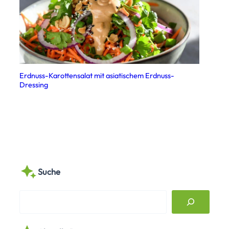
Erdnuss-Karottensalat mit asiatischem Erdnuss-
Dressing
Suche
S
e
a