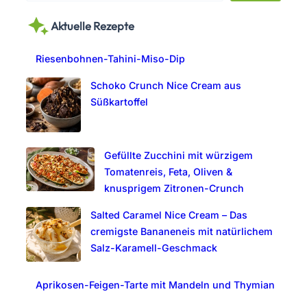
a
Aktuelle Rezepte
r
c
Riesenbohnen-Tahini-Miso-Dip
h
Schoko Crunch Nice Cream aus
Süßkartoffel
Gefüllte Zucchini mit würzigem
Tomatenreis, Feta, Oliven &
knusprigem Zitronen-Crunch
Salted Caramel Nice Cream – Das
cremigste Bananeneis mit natürlichem
Salz-Karamell-Geschmack
Aprikosen-Feigen-Tarte mit Mandeln und Thymian