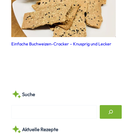
Einfache Buchweizen-Cracker – Knusprig und Lecker
Suche
S
e
a
Aktuelle Rezepte
r