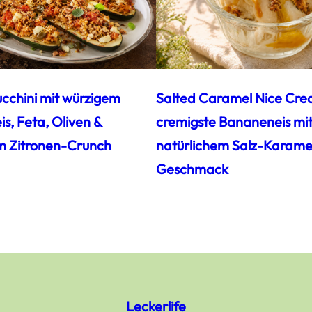
ucchini mit würzigem
Salted Caramel Nice Cre
s, Feta, Oliven &
cremigste Bananeneis mi
m Zitronen-Crunch
natürlichem Salz-Karamel
Geschmack
Leckerlife