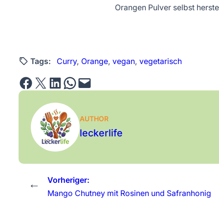
Orangen Pulver selbst herste
Tags:
Curry
, 
Orange
, 
vegan
, 
vegetarisch
Share on Facebook
Email this Page
Share on LinkedIn
Share on WhatsApp
Email this Page
AUTHOR
leckerlife
Vorheriger:
←
Mango Chutney mit Rosinen und Safranhonig