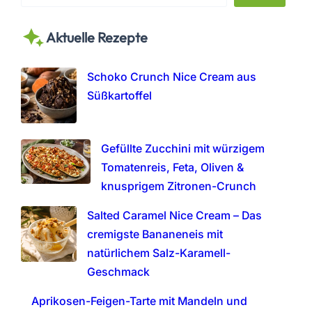
e
a
Aktuelle Rezepte
r
c
h
Schoko Crunch Nice Cream aus
Süßkartoffel
Gefüllte Zucchini mit würzigem
Tomatenreis, Feta, Oliven &
knusprigem Zitronen-Crunch
Salted Caramel Nice Cream – Das
cremigste Bananeneis mit
natürlichem Salz-Karamell-
Geschmack
Aprikosen-Feigen-Tarte mit Mandeln und