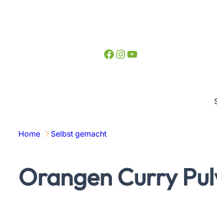
Zum
Inhalt
springen
Facebook
Instagram
YouTube
Home
Selbst gemacht
Orangen Curry Pul