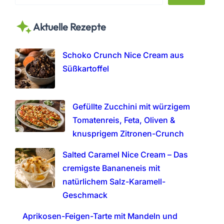
e
a
Aktuelle Rezepte
r
c
h
Schoko Crunch Nice Cream aus
Süßkartoffel
Gefüllte Zucchini mit würzigem
Tomatenreis, Feta, Oliven &
knusprigem Zitronen-Crunch
Salted Caramel Nice Cream – Das
cremigste Bananeneis mit
natürlichem Salz-Karamell-
Geschmack
Aprikosen-Feigen-Tarte mit Mandeln und