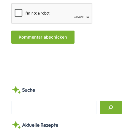
Suche
S
e
a
Aktuelle Rezepte
r
c