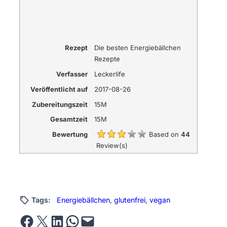
Rezept
Die besten Energiebällchen
Rezepte
Verfasser
Leckerlife
Veröffentlicht auf
2017-08-26
Zubereitungszeit
15M
Gesamtzeit
15M
Bewertung
Based on
44
Review(s)
Tags:
Energiebällchen
, 
glutenfrei
, 
vegan
Share on Facebook
Email this Page
Share on LinkedIn
Share on WhatsApp
Email this Page